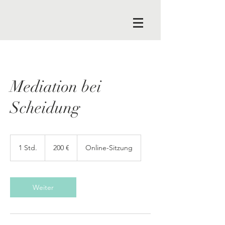
Mediation bei
Scheidung
200
Euro
1 Std.
1
200 €
Online-Sitzung
S
t
d
Weiter