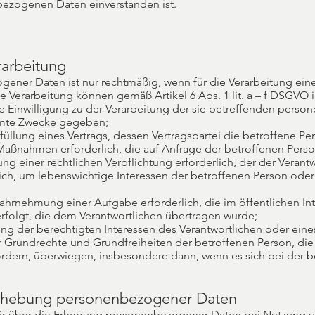
bezogenen Daten einverstanden ist.
rarbeitung
gener Daten ist nur rechtmäßig, wenn für die Verarbeitung ei
e Verarbeitung können gemäß Artikel 6 Abs. 1 lit. a – f DSGVO 
hre Einwilligung zu der Verarbeitung der sie betreffenden per
mmte Zwecke gegeben;
Erfüllung eines Vertrags, dessen Vertragspartei die betroffene Per
Maßnahmen erforderlich, die auf Anfrage der betroffenen Perso
lung einer rechtlichen Verpflichtung erforderlich, der der Verantw
rlich, um lebenswichtige Interessen der betroffenen Person ode
 Wahrnehmung einer Aufgabe erforderlich, die im öffentlichen Int
rfolgt, die dem Verantwortlichen übertragen wurde;
rung der berechtigten Interessen des Verantwortlichen oder eines
er Grundrechte und Grundfreiheiten der betroffenen Person, di
dern, überwiegen, insbesondere dann, wenn es sich bei der 
Erhebung personenbezogener Daten
wir über die Erhebung personenbezogener Daten bei Nutzung u