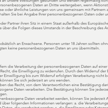
nd an unsere Weisungen gebunden und werden regelmäßig kontr
 personenbezogenen Daten an Dritte weitergeben, wenn Aktions
sse oder ähnliche Leistungen von uns gemeinsam mit Partnern
rhalten Sie bei Angabe Ihrer personenbezogenen Daten oder u
 oder Partner ihren Sitz in einem Staat außerhalb des Europäisc
Sie über die Folgen dieses Umstands in der Beschreibung des 
ndsätzlich an Erwachsene. Personen unter 18 Jahren sollten o
igten keine personenbezogenen Daten an uns übermitteln.
ofern die Verarbeitung der personenbezogenen Daten auf einer e
 Recht, die Einwilligung zu widerrufen. Durch den Widerruf der 
 Einwilligung bis zum Widerruf erfolgten Verarbeitung nicht be
können Sie sich jederzeit an uns wenden.
haben das Recht, von dem Verantwortlichen eine Bestätigung dar
zogene Daten verarbeiten. Die Bestätigung können Sie jederze
ngen.
onenbezogene Daten verarbeitet werden, können Sie jederzeit 
ber folgenden Informationen verlangen: a. die Verarbeitung
Daten, die verarbeitet werden; c. die Empfänger oder Katego