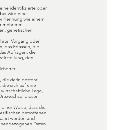
ne identifizierte oder
rbar wird eine
ner Kennung wie einem
er mehreren
en, genetischen,
.
führter Vorgang oder
 das Erfassen, die
das Abfragen, die
eitstellung, den
icherter
 die darin besteht,
die sich auf eine
wirtschaftliche Lage,
 Ortswechsel dieser
einer Weise, dass die
ezifischen betroffenen
wahrt werden und
rsonenbezogenen Daten
.