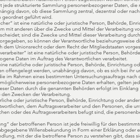
ist jede strukturierte Sammlung personenbezogener Daten, die
bhängig davon, ob diese Sammlung zentral, dezentral oder nach
 geordnet geführt wird.
icher“ ist eine natürliche oder juristische Person, Behörde, Ein
sam mit anderen über die Zwecke und Mittel der Verarbeitung v
heidet; sind die Zwecke und Mittel dieser Verarbeitung durch
 vorgegeben, so können der Verantwortliche beziehungsweise 
ch dem Unionsrecht oder dem Recht der Mitgliedstaaten vorge
verarbeiter“ ist eine natürliche oder juristische Person, Behörd
ogene Daten im Auftrag des Verantwortlichen verarbeitet.
ne natürliche oder juristische Person, Behörde, Einrichtung od
offengelegt werden, unabhängig davon, ob es sich bei ihr u
 die im Rahmen eines bestimmten Untersuchungsauftrags nach
 möglicherweise personenbezogene Daten erhalten, gelten jedo
ieser Daten durch die genannten Behörden erfolgt im Einklang
 den Zwecken der Verarbeitung.
atürliche oder juristische Person, Behörde, Einrichtung oder ander
wortlichen, dem Auftragsverarbeiter und den Personen, die un
ichen oder des Auftragsverarbeiters befugt sind, die persone
ung“ der betroffenen Person ist jede freiwillig für den bestimmte
abgegebene Willensbekundung in Form einer Erklärung oder e
lung, mit der die betroffene Person zu verstehen gibt, dass si