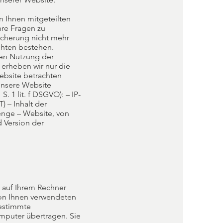
n Ihnen mitgeteilten
hre Fragen zu
cherung nicht mehr
ichten bestehen.
en Nutzung der
 erheben wir nur die
ebsite betrachten
 unsere Website
. 1 lit. f DSGVO): – IP-
 – Inhalt der
enge – Website, von
 Version der
 auf Ihrem Rechner
 von Ihnen verwendeten
bestimmte
mputer übertragen. Sie