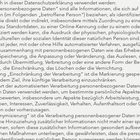
h in dieser Datenschutzerklärung verwendet werden:
sonenbezogene Daten“ sind alle Informationen, die sich auf ei
son (im Folgenden „betroffene Person“) beziehen; als identifizie
ie direkt oder indirekt, insbesondere mittels Zuordnung zu ei
zu Standortdaten, zu einer Online-Kennung oder zu einem od
iert werden kann, die Ausdruck der physischen, physiologisch
ulturellen oder sozialen Identität dieser natürlichen Person sind
ist jeder, mit oder ohne Hilfe automatisierter Verfahren, ausge
 Zusammenhang mit personenbezogenen Daten wie das Erheben,
 Speicherung, die Anpassung oder Veränderung, das Auslesen, 
urch Übermittlung, Verbreitung oder eine andere Form der Ber
 die Einschränkung, das Löschen oder die Vernichtung.
ung „Einschränkung der Verarbeitung“ ist die Markierung gespe
em Ziel, ihre künftige Verarbeitung einzuschränken.
de Art der automatisierten Verarbeitung personenbezogener Daten,
Daten verwendet werden, um bestimmte persönliche Aspekte, 
 bewerten, insbesondere um Aspekte bezüglich Arbeitsleistung, 
en, Interessen, Zuverlässigkeit, Verhalten, Aufenthaltsort oder
ren oder vorherzusagen.
ymisierung“ ist die Verarbeitung personenbezogener Daten in 
Hinzuziehung zusätzlicher Informationen nicht mehr einer sp
en, sofern diese zusätzlichen Informationen gesondert aufbe
chen Maßnahmen unterliegen, die gewährleisten, dass die pe
r identifizierbaren natürlichen Person zugewiesen werden können