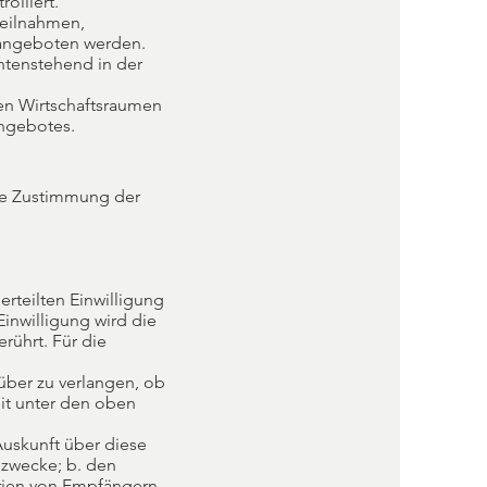
olliert.
teilnahmen,
 angeboten werden.
ntenstehend in der
hen Wirtschaftsraumen
Angebotes.
hne Zustimmung der
rteilten Einwilligung
Einwilligung wird die
rührt. Für die
über zu verlangen, ob
it unter den oben
Auskunft über diese
szwecke; b. den
rien von Empfängern,