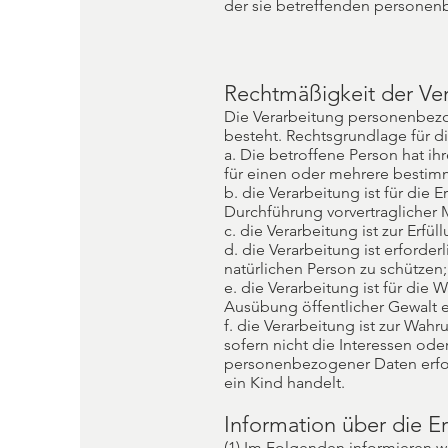
der sie betreffenden personen
Rechtmäßigkeit der Ve
Die Verarbeitung personenbezo
besteht. Rechtsgrundlage für di
a. Die betroffene Person hat i
für einen oder mehrere besti
b. die Verarbeitung ist für die 
Durchführung vorvertraglicher 
c. die Verarbeitung ist zur Erfül
d. die Verarbeitung ist erforde
natürlichen Person zu schützen;
e. die Verarbeitung ist für die
Ausübung öffentlicher Gewalt e
f. die Verarbeitung ist zur Wah
sofern nicht die Interessen od
personenbezogener Daten erfor
ein Kind handelt.
Information über die 
(1) Im Folgenden informieren 