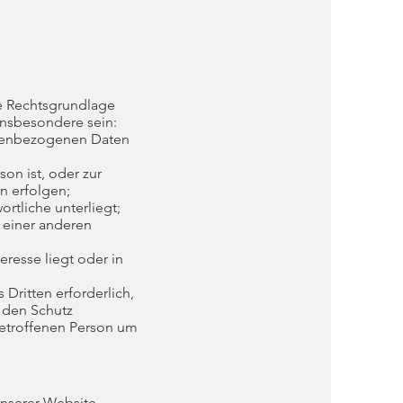
ne Rechtsgrundlage
insbesondere sein:
sonenbezogenen Daten
son ist, oder zur
n erfolgen;
ortliche unterliegt;
r einer anderen
eresse liegt oder in
 Dritten erforderlich,
e den Schutz
betroffenen Person um
nserer Website.