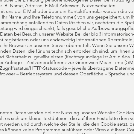
. B. Name, Adresse, E-Mail-Adressen, Nutzerverhalten.
mit uns per E-Mail oder über ein Kontaktformular werden die vo
f. Ihr Name und Ihre Telefonnummer) von uns gespeichert, um I
sammenhang anfallenden Daten löschen wir, nachdem die Spei
rbeitung wird eingeschränkt, falls gesetzliche Aufbewahrungspfl
ten bei Besuch unserer Website Bei der bloß informatorisch
ht registrieren oder uns anderweitig Informationen übermitteln,
Ihr Browser an unseren Server übermittelt. Wenn Sie unsere W
nden Daten, die für uns technisch erforderlich sind, um Ihnen
d Sicherheit zu gewährleisten (Rechtsgrundlage ist Art. 6 Abs. 1 S
r Anfrage – Zeitzonendifferenz zur Greenwich Mean Time (GMT)
 Zugriffsstatus/HTTP-Statuscode – jeweils übertragene Datenm
rowser – Betriebssystem und dessen Oberfläche – Sprache und
nannten Daten werden bei der Nutzung unserer Website Cookies
lt es sich um kleine Textdateien, die auf Ihrer Festplatte dem
t werden und durch welche der Stelle, die den Cookie setzt, 
ies können keine Programme ausführen oder Viren auf Ihren Co