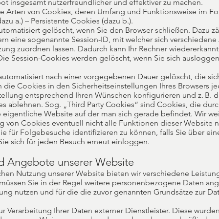
ot insgesamt nutzerfreundlicher und effektiver zu machen.
nde Arten von Cookies, deren Umfang und Funktionsweise im Fo
zu a.) – Persistente Cookies (dazu b.).
utomatisiert gelöscht, wenn Sie den Browser schließen. Dazu z
rn eine sogenannte Session-ID, mit welcher sich verschiedene 
ung zuordnen lassen. Dadurch kann Ihr Rechner wiedererkannt
Die Session-Cookies werden gelöscht, wenn Sie sich auslogge
automatisiert nach einer vorgegebenen Dauer gelöscht, die sic
 die Cookies in den Sicherheitseinstellungen Ihres Browsers je
stellung entsprechend Ihren Wünschen konfigurieren und z. B. 
es ablehnen. Sog. „Third Party Cookies“ sind Cookies, die durc
e eigentliche Website auf der man sich gerade befindet. Wir wei
ng von Cookies eventuell nicht alle Funktionen dieser Website 
ie für Folgebesuche identifizieren zu können, falls Sie über ei
Sie sich für jeden Besuch erneut einloggen.
d Angebote unserer Website
schen Nutzung unserer Website bieten wir verschiedene Leistung
 müssen Sie in der Regel weitere personenbezogene Daten ange
tung nutzen und für die die zuvor genannten Grundsätze zur Da
ur Verarbeitung Ihrer Daten externer Dienstleister. Diese wurden