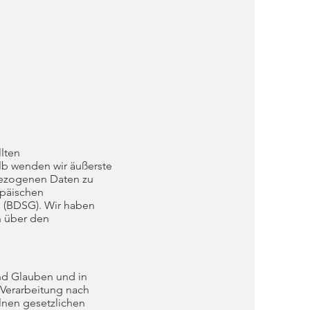
llten
lb wenden wir äußerste
bezogenen Daten zu
opäischen
 (BDSG). Wir haben
n über den
nd Glauben und in
 Verarbeitung nach
elnen gesetzlichen