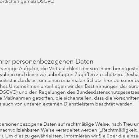
wortlichen gemäß DSGVO
 Ihrer personenbezogenen Daten
rrangige Aufgabe, die Vertraulichkeit der von Ihnen bereitgeste
hren und diese vor unbefugten Zugriffen zu schützen. Desha
heitsstandards an, um einen maximalen Schutz Ihrer personen
tliches Unternehmen unterliegen wir den Bestimmungen der eur
(DSGVO) und den Regelungen des Bundesdatenschutzgesetzes
e Maßnahmen getroffen, die sicherstellen, dass die Vorschrifte
s auch von unseren externen Dienstleistern beachtet werden.
 personenbezogene Daten auf rechtmäßige Weise, nach Treu u
n nachvollziehbaren Weise verarbeitet werden („Rechtmäßigkeit,
). Um dies zu gewährleisten, informieren wir Sie über die einz